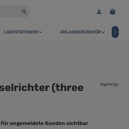
Warenko
LADESTATIONEN
ANLAGENZUBEHÖR
PV
elrichter (three
Sigenergy
r für angemeldete Kunden sichtbar