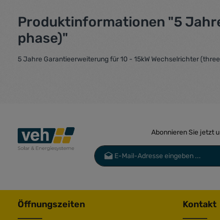
Produktinformationen "5 Jahre
phase)"
5 Jahre Garantieerweiterung für 10 - 15kW Wechselrichter (thre
Abonnieren Sie jetzt 
E-Mail-Adresse*
Datenschutz
Die mit einem Stern (*) markierten Felder 
Ich habe die
Datenschutzbestimmu
genommen und die
AGB
gelesen und 
Öffnungszeiten
Kontakt
einverstanden.
*