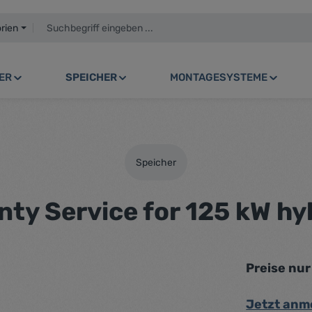
orien
ER
SPEICHER
MONTAGESYSTEME
Speicher
ty Service for 125 kW hyb
Preise nu
Jetzt anm