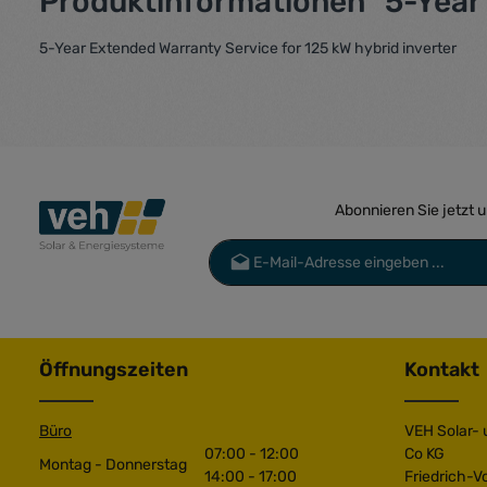
Produktinformationen "5-Year 
5-Year Extended Warranty Service for 125 kW hybrid inverter
Abonnieren Sie jetzt 
E-Mail-Adresse*
Datenschutz
Die mit einem Stern (*) markierten Felder 
Ich habe die
Datenschutzbestimmu
genommen und die
AGB
gelesen und 
Öffnungszeiten
Kontakt
einverstanden.
*
Büro
VEH Solar-
07:00 - 12:00
Co KG
Montag - Donnerstag
14:00 - 17:00
Friedrich-V