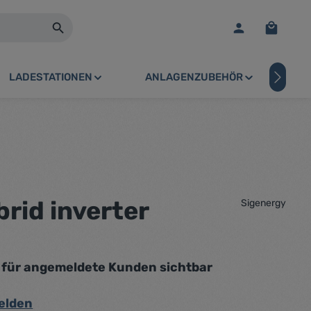
Warenko
LADESTATIONEN
ANLAGENZUBEHÖR
PV
rid inverter
Sigenergy
r für angemeldete Kunden sichtbar
elden