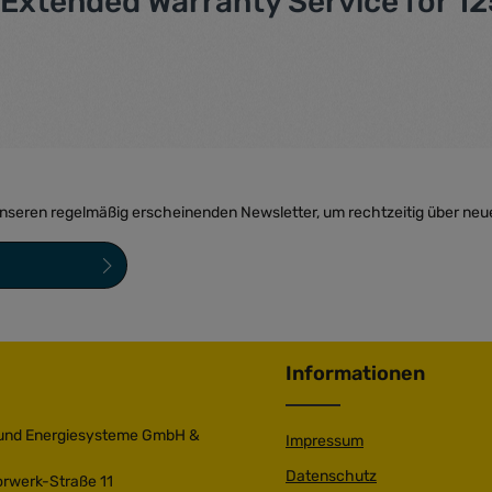
Extended Warranty Service for 125
unseren regelmäßig erscheinenden Newsletter, um rechtzeitig über neu
sind Pflichtfelder.
ngen
zur Kenntnis
bin mit ihnen
Informationen
 und Energiesysteme GmbH &
Impressum
Datenschutz
orwerk-Straße 11