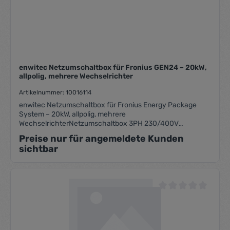
enwitec Netzumschaltbox für Fronius GEN24 – 20kW,
allpolig, mehrere Wechselrichter
Artikelnummer: 10016114
enwitec Netzumschaltbox für Fronius Energy Package
System – 20kW, allpolig, mehrere
WechselrichterNetzumschaltbox 3PH 230/400V
50HzPassend für:– Symo GEN24 6.0 Plus/8.0 Plus/10.0
Preise nur für angemeldete Kunden
Plus– für die Anwendung mit mehreren PV-
sichtbar
Wechselrichtern– Anschlusssicherung max. 63A-
Durchflussstrom bis max. 35kW– Allpolige Trennung – TN-
S/TT-Netze– ACHTUNG: KEIN TN-C Netz in der
Kundenanlage!- Kein Fronius SmartMeter integriert
Durchschnittliche Be