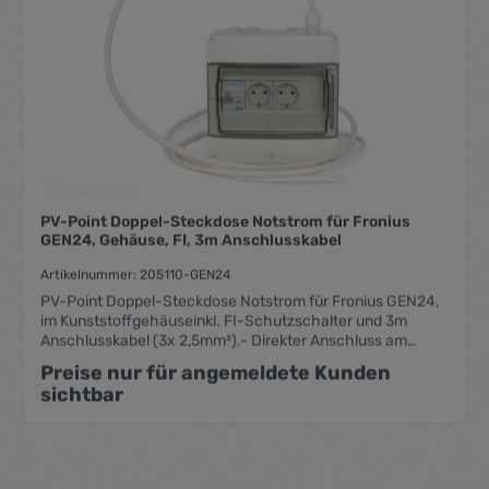
PV-Point Doppel-Steckdose Notstrom für Fronius
GEN24, Gehäuse, FI, 3m Anschlusskabel
Artikelnummer: 205110-GEN24
PV-Point Doppel-Steckdose Notstrom für Fronius GEN24,
im Kunststoffgehäuseinkl. FI-Schutzschalter und 3m
Anschlusskabel (3x 2,5mm²).- Direkter Anschluss am
Notstrom Ausgang des GEN24 (PV Point)- 2x Steckdose
Preise nur für angemeldete Kunden
für Notstrom bei Stromausfall- Montage an der Wand mit
sichtbar
Schrauben + Dübel (im Set enthalten)- Auch für Outdoor
(IP65)