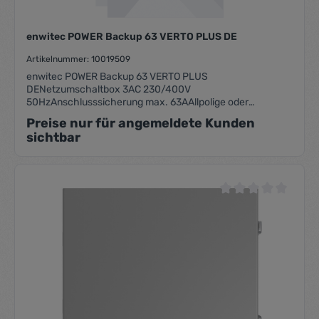
enwitec POWER Backup 63 VERTO PLUS DE
Artikelnummer: 10019509
enwitec POWER Backup 63 VERTO PLUS
DENetzumschaltbox 3AC 230/400V
50HzAnschlusssicherung max. 63AAllpolige oder
dreipolige TrennungTN-C/TN-S oder TT-Netze; KEIN TN-C
Preise nur für angemeldete Kunden
Netz in der Kundenanlagepassend für:FRONIUS VERTO
sichtbar
PLUS 15.0/17.5/20.0/25.0/30.0/33.3
Durchschnittliche Be