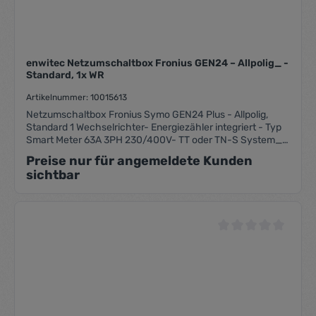
enwitec Netzumschaltbox Fronius GEN24 – Allpolig_ -
Standard, 1x WR
Artikelnummer: 10015613
Netzumschaltbox Fronius Symo GEN24 Plus - Allpolig,
Standard 1 Wechselrichter- Energiezähler integriert - Typ
Smart Meter 63A 3PH 230/400V- TT oder TN-S System_
KEIN TN-C System- max. AC Durchgangsleistung < 20kW-
Preise nur für angemeldete Kunden
Standby-Verluste <15Watt
sichtbar
Durchschnittliche Be