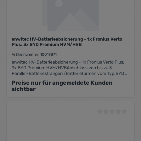
Durchschnittliche Be
enwitec HV-Batterieabsicherung - 1x Fronius Verto
Plus; 3x BYD Premium HVM/HVB
Artikelnummer: 10019871
enwitec HV-Batterieabsicherung - 1x Fronius Verto Plus;
3x BYD Premium HVM/HVBAnschluss von bis zu 3
Parallel-Batteriesträngen /Batterietürmen vom Typ:BYD
PREMIUM HVM (Nennstrom 50A - Spitzenstrom 75A -
Preise nur für angemeldete Kunden
3s)BYD PREMIUM HVM+ (Nennstrom 50A - Spitzenstrom
sichtbar
80A - 15s)BYD PREMIUM HVB (Nennstrom 50A -
Spitzenstrom 98A - 15s) - Jeder Batteriestrang ist allpolig
abgesichert - Der Laderanschluss ist allpolig abgesichert -
Sicherungsautomaten mit einer Nennspannung von
1000VDC und einer Auslösekennlinie K mit thermischer
Durchschnittliche Be
Auslösung und magnetischer Schnellauslösung -
laienbedienbar - kompatibel mit dem Wechselrichter
Fronius VERTO-PLUS in allen Leistungsklassen!