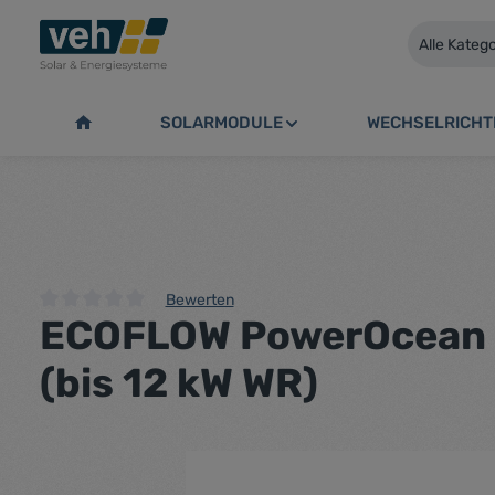
springen
Zur Hauptnavigation springen
Alle Kateg
SOLARMODULE
WECHSELRICHT
Bewerten
ECOFLOW PowerOcean B
Durchschnittliche Bewertung von 0 von 5 Sternen
(bis 12 kW WR)
Bildergalerie überspringen