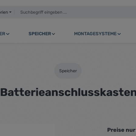
orien
ER
SPEICHER
MONTAGESYSTEME
Speicher
atterieanschlusskasten 
Preise nu