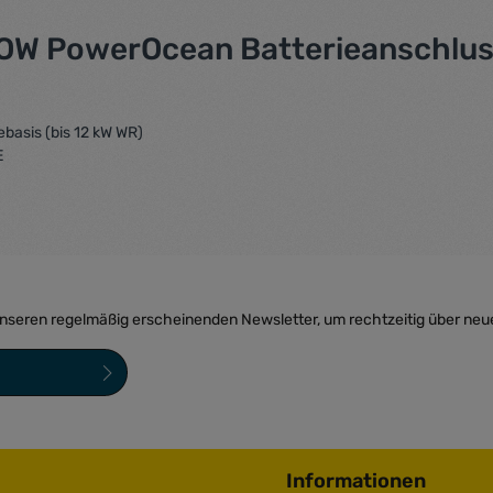
W PowerOcean Batterieanschlussk
asis (bis 12 kW WR)
E
unseren regelmäßig erscheinenden Newsletter, um rechtzeitig über neu
sind Pflichtfelder.
ngen
zur Kenntnis
bin mit ihnen
Informationen