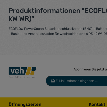
Produktinformationen "ECOFLO
kW WR)"
ECOFLOW PowerOcean Batterieanschlusskasten (BMS) + Batterieb
- Basis- und Anschlusskasten für Wechselrichter bis P3-12kW-D
Abonnieren Sie jetzt 
E-Mail-Adresse*
Datenschutz
Die mit einem Stern (*) markierten Felder 
Ich habe die
Datenschutzbestimmu
genommen und die
AGB
gelesen und 
Öffnungszeiten
Kontakt