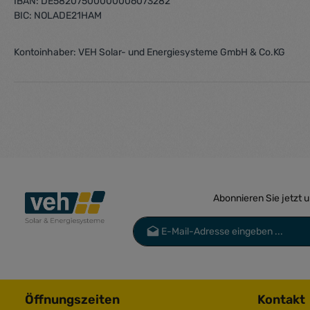
IBAN: DE58207500000006073282
BIC: NOLADE21HAM
Kontoinhaber: VEH Solar- und Energiesysteme GmbH & Co.KG
Abonnieren Sie jetzt 
E-Mail-Adresse*
Datenschutz
Die mit einem Stern (*) markierten Felder 
Ich habe die
Datenschutzbestimmu
genommen und die
AGB
gelesen und 
Öffnungszeiten
Kontakt
einverstanden.
*