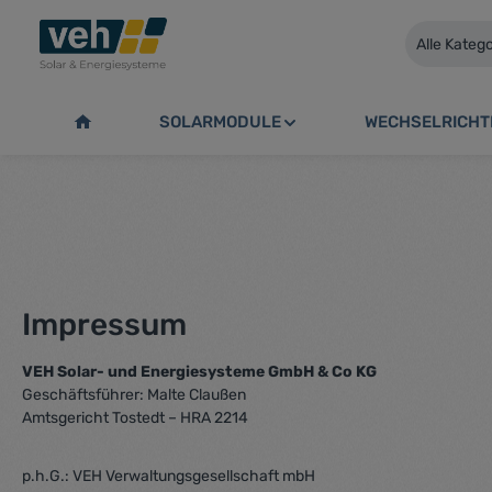
springen
Zur Hauptnavigation springen
Alle Kateg
SOLARMODULE
WECHSELRICHT
Impressum
VEH Solar- und Energiesysteme GmbH & Co KG
Geschäftsführer: Malte Claußen
Amtsgericht Tostedt – HRA 2214
p.h.G.: VEH Verwaltungsgesellschaft mbH