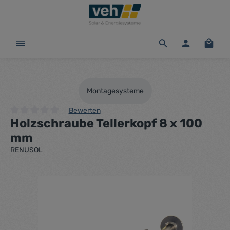
alt springen
Waren
Montagesysteme
Bewerten
Holzschraube Tellerkopf 8 x 100
Durchschnittliche Bewertung von 0 von 5 Sternen
mm
RENUSOL
Bildergalerie überspringen