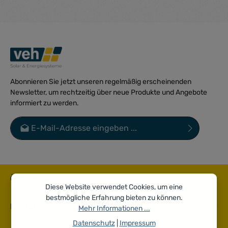
Abonnieren Sie jetzt unseren regelmäßig erscheinenden
Newsletter, um rechtzeitig über neue Produkte und Angebote
informiert zu werden.
E-Mail-Adresse*
Datenschutz
Die mit einem Stern (*) markierten Felder sind Pflichtfelder.
Ich habe die
Datenschutzbestimmungen
zur Kenntnis
genommen und die
AGB
gelesen und bin mit ihnen
Öffnungszeiten
einverstanden.
*
Diese Website verwendet Cookies, um eine
bestmögliche Erfahrung bieten zu können.
Kontakt
Mehr Informationen ...
Datenschutz
|
Impressum