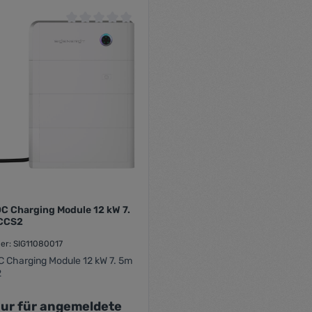
 von 5 Sternen
Durchschnittliche Bewertung von 0 von 5 Sternen
C Charging Module 12 kW 7.
 CCS2
er: SIG11080017
C Charging Module 12 kW 7. 5m
2
nur für angemeldete