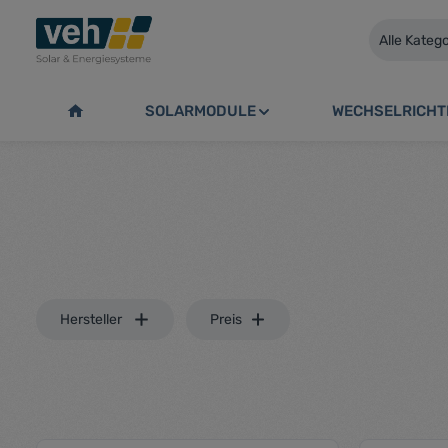
springen
Zur Hauptnavigation springen
Alle Kateg
SOLARMODULE
WECHSELRICHT
Hersteller
Preis