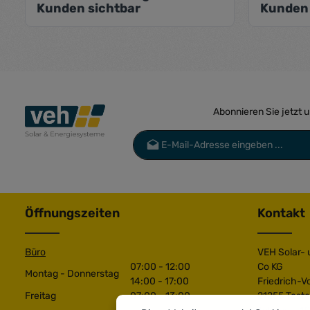
Kunden sichtbar
Kunden 
Abonnieren Sie jetzt 
E-Mail-Adresse*
Datenschutz
Die mit einem Stern (*) markierten Felder 
Ich habe die
Datenschutzbestimmu
genommen und die
AGB
gelesen und 
Öffnungszeiten
Kontakt
einverstanden.
*
Büro
VEH Solar-
07:00 - 12:00
Co KG
Montag - Donnerstag
14:00 - 17:00
Friedrich-V
Freitag
07:00 - 13:00
21255 Toste