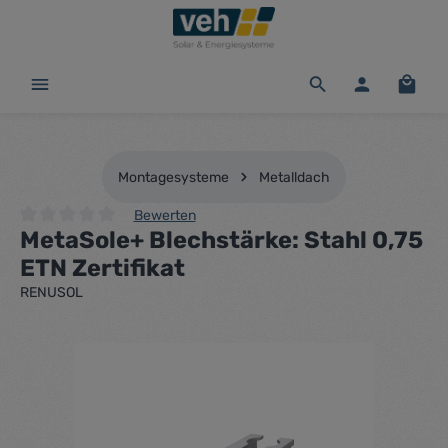
alt springen
Waren
Montagesysteme
Metalldach
Bewerten
MetaSole+ Blechstärke: Stahl 0,75
Durchschnittliche Bewertung von 0 von 5 Sternen
ETN Zertifikat
RENUSOL
Bildergalerie überspringen