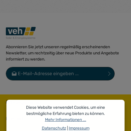
Abonnieren Sie jetzt unseren regelmäßig erscheinenden
Newsletter, um rechtzeitig über neue Produkte und Angebote
informiert zu werden.
E-Mail-Adresse*
Datenschutz
Die mit einem Stern (*) markierten Felder sind Pflichtfelder.
Ich habe die
Datenschutzbestimmungen
zur Kenntnis
genommen und die
AGB
gelesen und bin mit ihnen
Öffnungszeiten
einverstanden.
*
Diese Website verwendet Cookies, um eine
bestmögliche Erfahrung bieten zu können.
Kontakt
Mehr Informationen ...
Datenschutz
|
Impressum