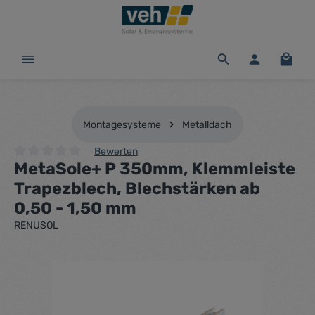
alt springen
Waren
Montagesysteme
Metalldach
Bewerten
MetaSole+ P 350mm, Klemmleiste
Durchschnittliche Bewertung von 0 von 5 Sternen
Trapezblech, Blechstärken ab
0,50 - 1,50 mm
RENUSOL
Bildergalerie überspringen