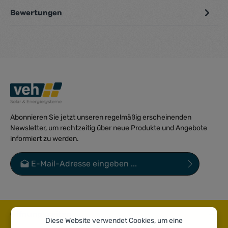
Bewertungen
Abonnieren Sie jetzt unseren regelmäßig erscheinenden
Newsletter, um rechtzeitig über neue Produkte und Angebote
informiert zu werden.
E-Mail-Adresse*
Datenschutz
Die mit einem Stern (*) markierten Felder sind Pflichtfelder.
Ich habe die
Datenschutzbestimmungen
zur Kenntnis
genommen und die
AGB
gelesen und bin mit ihnen
Öffnungszeiten
Diese Website verwendet Cookies, um eine
einverstanden.
*