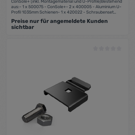
ConSole+ (inkl. Montagematerial und U-Profile)Bestehend
aus:- 1 x 500075 - ConSole+- 2 x 400005 - Aluminium U-
Profil 1035mm Schienen- 1 x 420022 - Schraubenset
(6x20mm)- 1 x 920106 - Clipset
Preise nur für angemeldete Kunden
sichtbar
Durchschnittliche Be