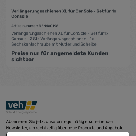
Verlängerungsschienen XL für ConSole - Set für 1x
Console
Artikelnummer: REN460196
Verlängerungsschienen XL für ConSole - Set für 1x
Console- 2 Stk Verlängerungsschienen- 4x
Sechskantschraube mit Mutter und Scheibe
Preise nur für angemeldete Kunden
sichtbar
Abonnieren Sie jetzt unseren regelmäßig erscheinenden
Newsletter, um rechtzeitig über neue Produkte und Angebote
informiert zu werden.