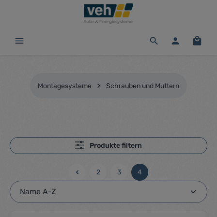
alt springen
Waren
Montagesysteme
Schrauben und Muttern
Produkte filtern
2
3
4
Seite
Seite
Seite