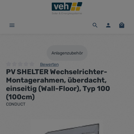
alt springen
Waren
Anlagenzubehör
Bewerten
PV SHELTER Wechselrichter-
Durchschnittliche Bewertung von 0 von 5 Sternen
Montagerahmen, überdacht,
einseitig (Wall-Floor), Typ 100
(100cm)
CONDUCT
Bildergalerie überspringen