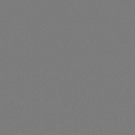
Preise nur für angemeldete Kunden
sichtbar
Durchschnittliche Be
Rohrschellensatz Portrait
Artikelnummer: TS310411
Rohrschellensatz Portrait - 310411
Preise nur für angemeldete Kunden
sichtbar