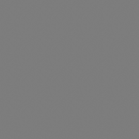
PV-Endklemme 30 mm
Artikelnummer: TS360152
PV-Endklemme 30mm - 360152
Preise nur für angemeldete Kunden
sichtbar
Durchschnittliche Be
PV-Endklemme 35mm
Artikelnummer: TS360151
PV-Endklemme 35mm - 360151