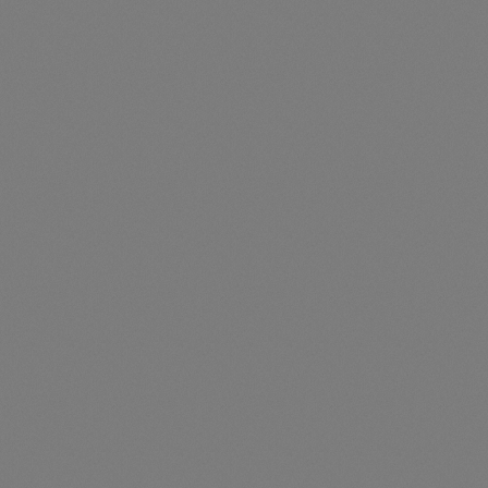
Preise nur für angemeldete Kunden
sichtbar
Durchschnittliche Be
Haltebügel Mitte L
Artikelnummer: TS310485
Haltebügel Mitte L - 310485
Preise nur für angemeldete Kunden
sichtbar