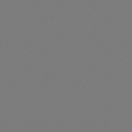
Halteklammer
Artikelnummer: TS410510
Halteklammer - 410510
Preise nur für angemeldete Kunden
sichtbar
Durchschnittliche Be
Hammerkopfschraube M8 x 35mm