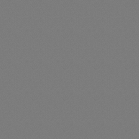
Artikelnummer: TS331600
Flanschmutter M8 - 331600
Preise nur für angemeldete Kunden
sichtbar
Durchschnittliche Be
Haltebügel Links
Artikelnummer: TS310482N
Haltebügel Links - 310482N