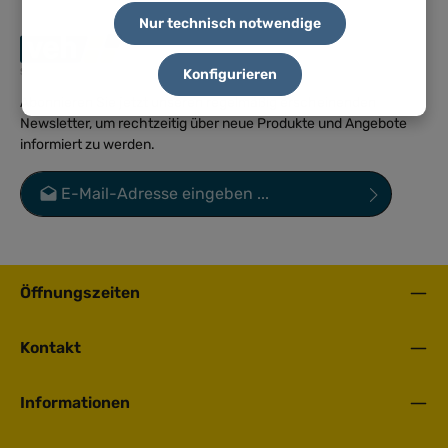
Nur technisch notwendige
Konfigurieren
Abonnieren Sie jetzt unseren regelmäßig erscheinenden
Newsletter, um rechtzeitig über neue Produkte und Angebote
informiert zu werden.
E-Mail-Adresse*
Datenschutz
Die mit einem Stern (*) markierten Felder sind Pflichtfelder.
Ich habe die
Datenschutzbestimmungen
zur Kenntnis
genommen und die
AGB
gelesen und bin mit ihnen
Öffnungszeiten
einverstanden.
*
Kontakt
Informationen