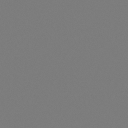
Artikelnummer: TS331239
Hammerkopfschraube M8 x 35mm - 331239
Preise nur für angemeldete Kunden
sichtbar
Durchschnittliche Be
Innensechskantschraube M6 x 12 RVS
Artikelnummer: TS331316
Innensechskantschraube M6 x 12 RVS - 331316
Preise nur für angemeldete Kunden