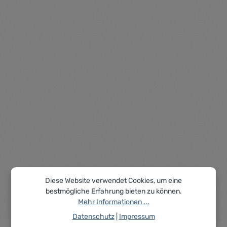
Durchschnittliche Be
Rohrschellensatz Quer
Artikelnummer: TS310402
Rohrschellensatz Quer - 310402
Preise nur für angemeldete Kunden
sichtbar
Diese Website verwendet Cookies, um eine
1
2
bestmögliche Erfahrung bieten zu können.
Seite
Seite
Mehr Informationen ...
Datenschutz
|
Impressum