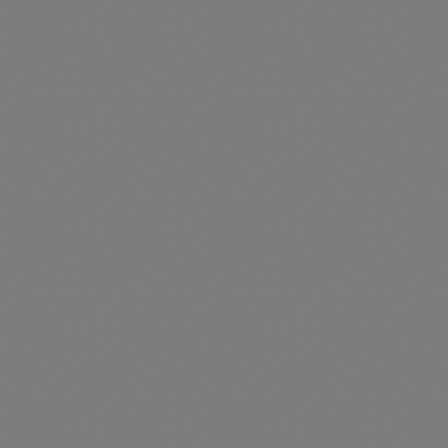
Durchschnittliche Be
Haltebügel Rechts
Artikelnummer: TS310486N
Haltebügel Rechts- 310486N
Preise nur für angemeldete Kunden
sichtbar
Durchschnittliche Be