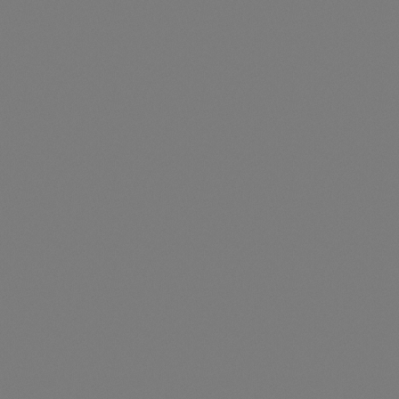
Durchschnittliche Be
Mittelklemme M5
Artikelnummer: TS310210
Mittelklemme M5 - 310210
Preise nur für angemeldete Kunden
sichtbar
Durchschnittliche Be