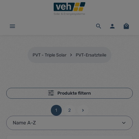
alt springen
Waren
PVT - Triple Solar
PVT-Ersatzteile
Produkte filtern
1
2
Seite
Seite