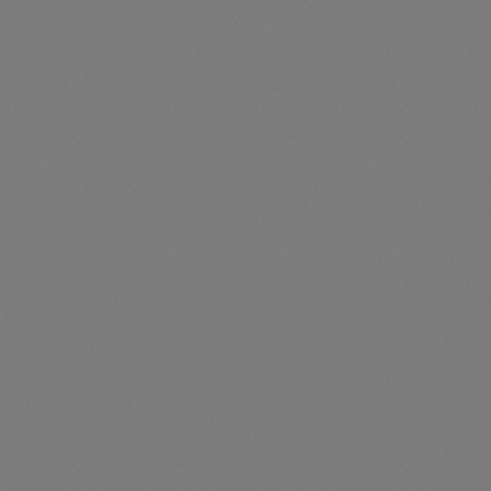
sichtbar
Durchschnittliche Be
Manschette 50-72 mm
Artikelnummer: TS890006
Manschette 50-72 mm - 890006
Preise nur für angemeldete Kunden
sichtbar