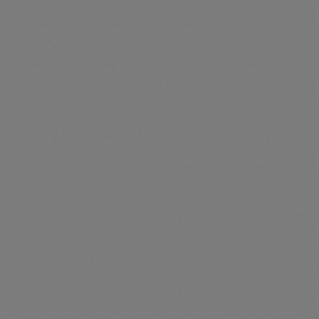
Durchschnittliche Be
PVT L/P Basispaket 2, weiteres Modul der Reihe (M5)
Artikelnummer: TS012023
PVT L/P Basispaket 2, weiteres Modul der Reihe (M5)