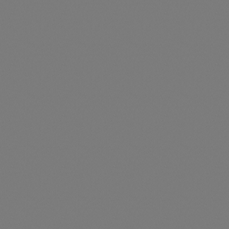
Preise nur für angemeldete Kunden
sichtbar
Durchschnittliche Be
Rohrisolierung 2m Länge 19x28mm (2 x 1 m für
Flachdachdurchführung)
Artikelnummer: TS430120
Rohrisolierung 2m Länge 19x28mm (2 x 1 m für
Flachdachdurchführung)
Preise nur für angemeldete Kunden
sichtbar