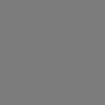
sichtbar
Durchschnittliche Be
PVT L/P Basispaket 1, erstes Modul der Reihe (M5) für
Schrägdach
Artikelnummer: TS012013
PVT L/P Basispaket 1, erstes Modul der Reihe (M5) für
Schrägdach
Preise nur für angemeldete Kunden
sichtbar