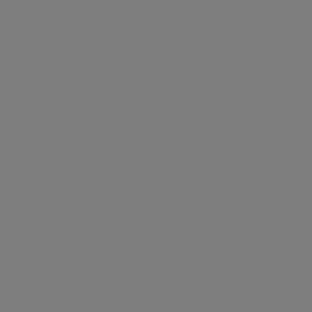
Durchschnittliche Be
Satz Schraubhaken für ein geneigtes Ziegeldach, 4
Stück pro PV(T)
Artikelnummer: TS013012
Satz Schraubhaken für ein geneigtes Ziegeldach, 4 Stück
pro PV(T)Bestehend aus:Schraubhaken für Ziegeldach
4,00 Stk. (TS300232)Tellerkopfschraube HECO-TOPIX-
plus A2 8,0 x 80, T-Drive 8,00 Stk. (901002-080)
Preise nur für angemeldete Kunden
sichtbar
Durchschnittliche Be