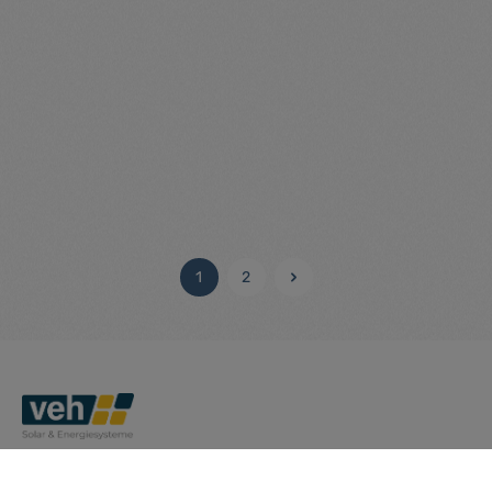
Schrägdach-Rohrleitungsmontagepaket für PVT L
(M5)
Artikelnummer: TS013023
Schrägdach-Rohrleitungsmontagepaket für PVT L (M5)
Preise nur für angemeldete Kunden
sichtbar
1
2
Seite
Seite
Abonnieren Sie jetzt unseren regelmäßig erscheinenden
Newsletter, um rechtzeitig über neue Produkte und Angebote