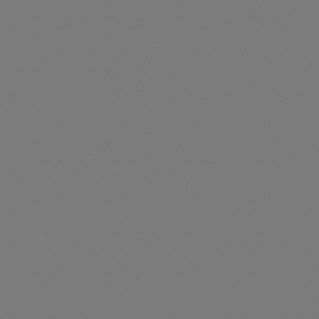
Preise nur für angemeldete Kunden
sichtbar
Durchschnittliche Be
PVT Basisbausatz 430 P / 375 P, Ergänzungskollektor
in die Reihe stehend
Artikelnummer: TS012042
PVT Basisbausatz 430 P / 375 P, Ergänzungskollektor in die
Reihe stehendSet enthält:•311120 (2x)
Sicherungsstift•411000 (2x) Verbindungsstück•330101
(2x) Schienenverbinder•310210 (2x) Mittelklemme•331600
Preise nur für angemeldete Kunden