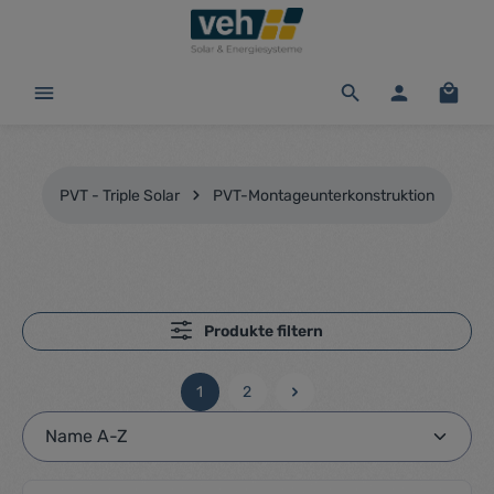
alt springen
Waren
PVT - Triple Solar
PVT-Montageunterkonstruktion
Produkte filtern
1
2
Seite
Seite