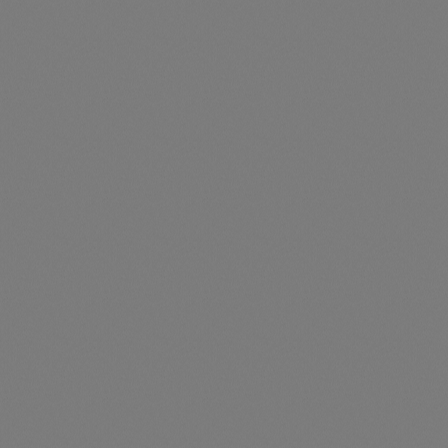
Durchschnittliche Be
Satz Dachfüße für ein EPDM-Dach, 6 Stück pro PV(T)
Artikelnummer: TS013033
Satz Dachfüße für ein EPDM-Dach, 6 Stück pro PV(T)
Preise nur für angemeldete Kunden
sichtbar