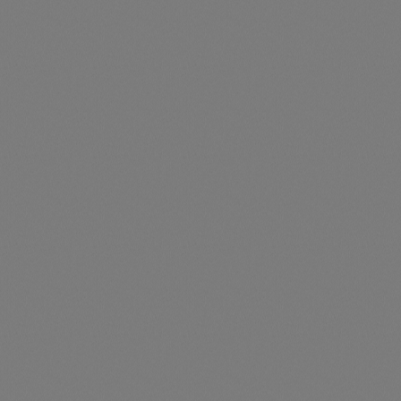
Montageschiene PVT P, erstes Modul der Reihe (M5)
Artikelnummer: TS325041
Montageschiene PVT P, erstes Modul der Reihe (M5)
Preise nur für angemeldete Kunden
sichtbar
Durchschnittliche Be
Montageschiene PVT P, weiteres Modul der Reihe (M5)
Artikelnummer: TS325045