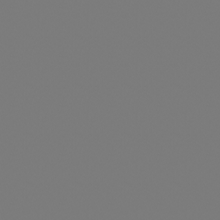
Montageschiene PVT P, weiteres Modul der Reihe (M5)
Preise nur für angemeldete Kunden
sichtbar
Durchschnittliche Be
PVT Basisbausatz 430 L, erstes Modul in die Reihe
Artikelnummer: TS012013-Alt
PVT Basisbausatz 430 L, erstes Modul in die Reihe