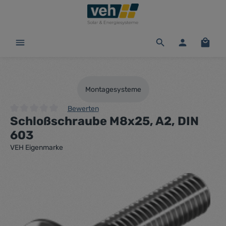
alt springen
Waren
Montagesysteme
Bewerten
Schloßschraube M8x25, A2, DIN
Durchschnittliche Bewertung von 0 von 5 Sternen
603
VEH Eigenmarke
Bildergalerie überspringen