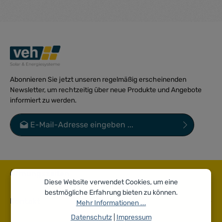
Abonnieren Sie jetzt unseren regelmäßig erscheinenden
Newsletter, um rechtzeitig über neue Produkte und Angebote
informiert zu werden.
E-Mail-Adresse*
Datenschutz
Die mit einem Stern (*) markierten Felder sind Pflichtfelder.
Ich habe die
Datenschutzbestimmungen
zur Kenntnis
genommen und die
AGB
gelesen und bin mit ihnen
Öffnungszeiten
einverstanden.
*
Diese Website verwendet Cookies, um eine
bestmögliche Erfahrung bieten zu können.
Kontakt
Mehr Informationen ...
Datenschutz
|
Impressum