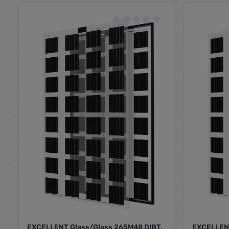
Durchschnittliche Bewertung von 0
EXCELLENT Glass/Glass 265M48 DIBT,
EXCELLENT