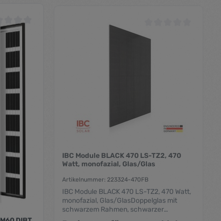
hschnittliche Bewertung von 0 von 5 Sternen
Durchschnittliche Bewe
IBC Module BLACK 470 LS-TZ2, 470
Watt, monofazial, Glas/Glas
Artikelnummer: 223324-470FB
IBC Module BLACK 470 LS-TZ2, 470 Watt,
monofazial, Glas/GlasDoppelglas mit
schwarzem Rahmen, schwarzer
Hintergrund, monofaziale
Preise nur für angemeldete
M60 DIBT,