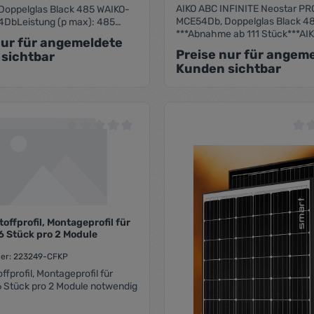
AIKO ABC INFINITE Neostar PR
oppelglas Black 485 WAIKO-
MCE54Db, Doppelglas Black 48
DbLeistung (p max): 485
***Abnahme ab 111 Stück***AI
farbe: schwarz, Folienfarbe:
nur für angemeldete
MCE54DbLeistung (p max): 48
stellergarantien über Munich
Preise nur für angem
sichtbar
WattRahmenfarbe: schwarz, Fo
sichertMaße (lxBxRH) : 1762 x
Kunden sichtbar
schwarzHerstellergarantien ü
mmGewicht 24,5 kg30 Jahre
RE rückversichertMaße (lxBxRH
rantie (linear), 25 Jahre
1134 x 30mmGewicht 24,5 kg3
antie
Leistungsgarantie (linear), 25 
Produktgarantie
 von 5 Sternen
Durchschnittliche Bewertung von 0 von 5 Sternen
Durc
offprofil, Montageprofil für
6 Stück pro 2 Module
er: 223249-CFKP
ffprofil, Montageprofil für
 Stück pro 2 Module notwendig