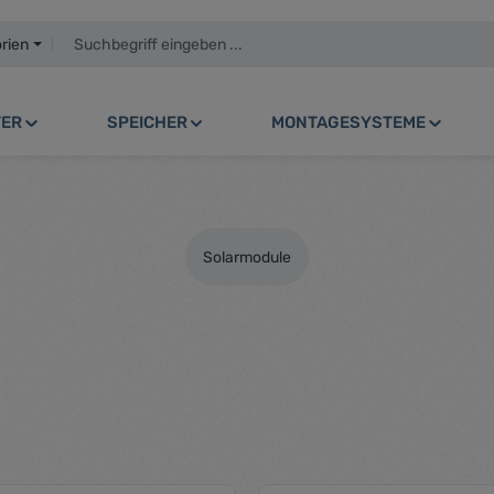
orien
TER
SPEICHER
MONTAGESYSTEME
Solarmodule