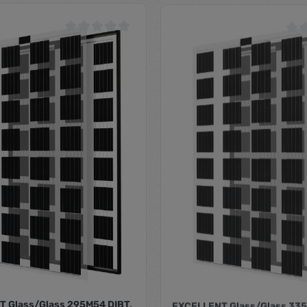
Sonnenstrom Fabrik
 von 5 Sternen
Durchschnittliche Bewertung von 0 von 5 Sternen
Durc
 Glass/Glass 295M54 DIBT,
EXCELLENT Glass/Glass 335