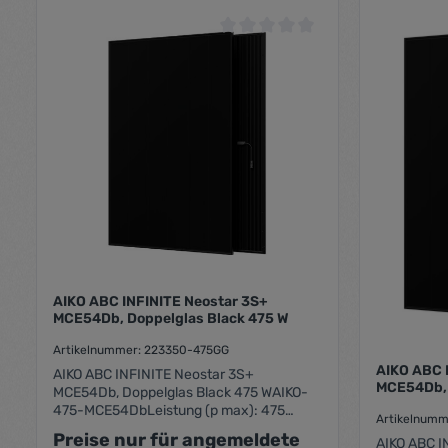
Durchschnittliche Bewertung von 0
AIKO ABC INFINITE Neostar 3S+
MCE54Db, Doppelglas Black 475 W
Artikelnummer: 223350-475GG
AIKO ABC 
AIKO ABC INFINITE Neostar 3S+
MCE54Db, 
MCE54Db, Doppelglas Black 475 WAIKO-
475-MCE54DbLeistung (p max): 475
Artikelnum
WattRahmenfarbe: schwarz, Folienfarbe:
Preise nur für angemeldete
AIKO ABC I
schwarzHerstellergarantien über Munich