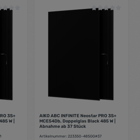
hschnittliche Bewertung von 0 von 5 Sternen
Durchschnittliche Bewe
PRO 3S+
AIKO ABC INFINITE Neostar PRO 3S+
85 W |
MCE54Db, Doppelglas Black 485 W |
Abnahme ab 37 Stück
1
Artikelnummer: 223350-485GG#37