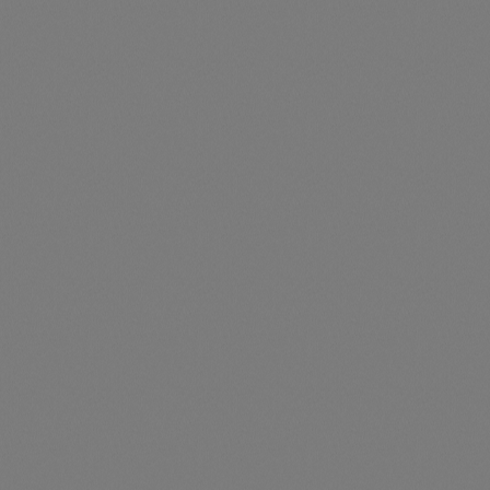
Versabond 600ml, Kleber
er: 223249-IVB600
ersabond 600ml, Kleber
nur für angemeldete
sichtbar
JA Solar JAM54D41-450/LB