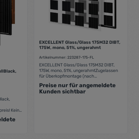
EXCELLENT Glass/Glass 175M32 DIBT,
175W, mono, 51%, ungerahmt
Artikelnummer: 223287-175-FL
EXCELLENT Glass/Glass 175M32 DIBT,
175W, mono, 51%, ungerahmtZugelassen
llBlack,
für Überkopfmontage (nach
DIBT).Leistung (P max) : 175 Wp
Preise nur für angemeldete
Transparenzgrad: 51% Maße (LxBxRH) :
Kunden sichtbar
1693x993x7,5mm
Black,
reis! Kein
eldete
ung:
garantie,
ller: