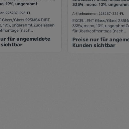
o, 19%, ungerahmt
335W, mono, 10%, ungerahm
er: 223287-295-FL
Artikelnummer: 223287-335-FL
 Glass/Glass 295M54 DIBT,
EXCELLENT Glass/Glass 335M6
, 19%, ungerahmt.Zugelassen
335W, mono, 10%, ungerahmtZ
pfmontage (nach
für Überkopfmontage (nach
tung (P max) : 295 Wp
DIBT).Leistung (P max) : 335 
nur für angemeldete
Preise nur für angem
zgrad: 19% Maße (LxBxRH) :
Transparenzgrad: 10% Maße (L
sichtbar
Kunden sichtbar
,5mm Glasstärke 2 x 3,2mm,
1693x993x7,5mm Glasstärke 2 
s (matt), AR beschichtetes
Strukturglas (matt), AR beschi
Rückseite transparent
Solarglas, Rückseite transpare
ler: Sonnenstrom Fabrik (CS
27%Hersteller: Sonnenstrom Fa
Wismar)
 von 5 Sternen
Durchschnittliche Bewertung von 0 von 5 Sternen
Durc