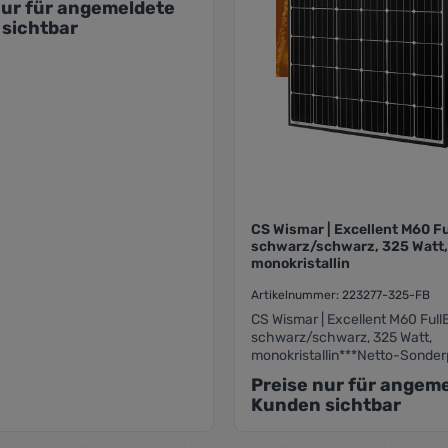
nur für angemeldete
sichtbar
CS Wismar | Excellent M60 Fu
schwarz/schwarz, 325 Watt,
monokristallin
Artikelnummer: 223277-325-FB
CS Wismar | Excellent M60 Full
schwarz/schwarz, 325 Watt,
monokristallin***Netto-Sonderp
Skonto möglich***Leistung (P max) : 325
Preise nur für angem
WpMaße (LxBxRH) :
Kunden sichtbar
1700x1000x35mmPlus Sortier
-0/+4,99Wp26 Jahre Leistungs
12 Jahre ProduktgarantieHerste