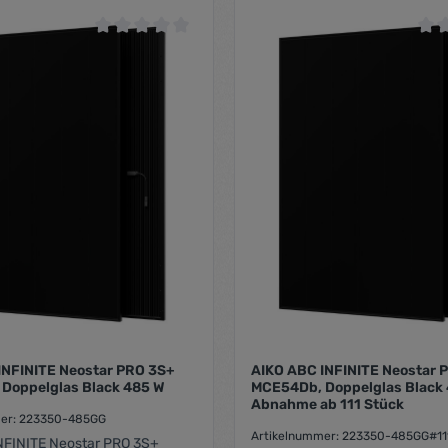
 von 5 Sternen
Durchschnittliche Bewertung von 0 von 5 Sternen
Durc
INFINITE Neostar PRO 3S+
AIKO ABC INFINITE Neostar 
Doppelglas Black 485 W
MCE54Db, Doppelglas Black 4
Abnahme ab 111 Stück
mer: 223350-485GG
Artikelnummer: 223350-485GG#11
NFINITE Neostar PRO 3S+