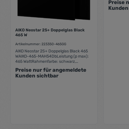
Preise 
Kunden 
AIKO Neostar 2S+ Doppelglas Black
465 W
Artikelnummer: 223350-465GG
AIKO Neostar 2S+ Doppelglas Black 465
WAIKO-465-MAH54DbLeistung (p max):
465 WattRahmenfarbe: schwarz,
Folienfarbe: schwarzHerstellergarantien
Preise nur für angemeldete
über Munich RE rückversichertMaße
Kunden sichtbar
(lxBxRH) : 1757 x 1134 x 30mmGewicht
24,5 kg30 Jahre Leistungsgarantie
(linear), 25 Jahre Produktgarantie