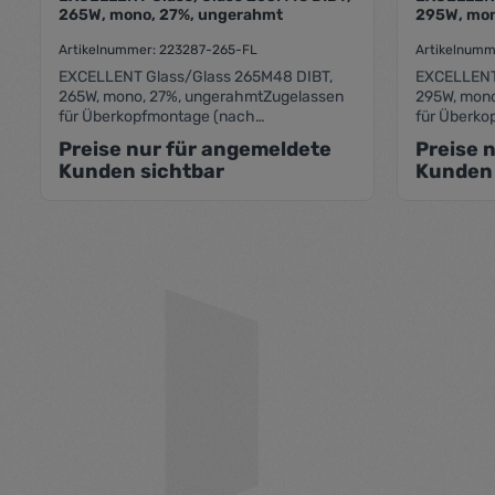
265W, mono, 27%, ungerahmt
295W, mon
Artikelnummer: 223287-265-FL
Artikelnumm
EXCELLENT Glass/Glass 265M48 DIBT,
EXCELLENT
265W, mono, 27%, ungerahmtZugelassen
295W, mono
für Überkopfmontage (nach
für Überko
DIBT).Leistung (P max) : 265 Wp
DIBT).Leis
Preise nur für angemeldete
Preise 
Transparenzgrad: 27% Maße (LxBxRH) :
Transparen
Kunden sichtbar
Kunden 
1693x993x7,5mm Glasstärke 2 x 3,2mm,
1693x993x7
Strukturglas (matt), AR beschichtetes
Strukturgla
Solarglas, Rückseite transparent
Solarglas, 
27%Hersteller: Sonnenstrom Fabrik (CS
27%Herstel
Wismar)
Wismar)
Durchschnittliche Bewertung von 0