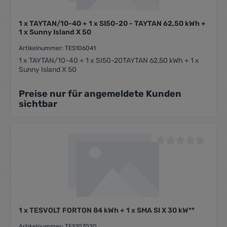
1 x TAYTAN/10-40 + 1 x SI50-20 - TAYTAN 62,50 kWh +
1 x Sunny Island X 50
Artikelnummer: TES106041
1 x TAYTAN/10-40 + 1 x SI50-20TAYTAN 62,50 kWh + 1 x
Sunny Island X 50
Preise nur für angemeldete Kunden
sichtbar
Durchschnittliche Be
1 x TESVOLT FORTON 84 kWh + 1 x SMA SI X 30 kW**
Artikelnummer: TES107020