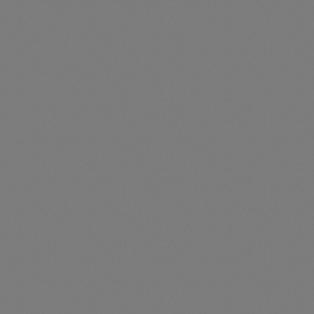
2 X TAYTAN/05-40 + 1 x SI30-20TAYTAN 62,50 kWh + 1 x
Sunny Island X 30
Preise nur für angemeldete Kunden
sichtbar
Durchschnittliche Be
2 x TAYTAN/06-40 + 1 x SI30-20 - TAYTAN 75,00 kWh +
1 x Sunny Island X 30
Artikelnummer: TES106011
2 x TAYTAN/06-40 + 1 x SI30-20TAYTAN 75,00 kWh + 1 x
Sunny Island X 30