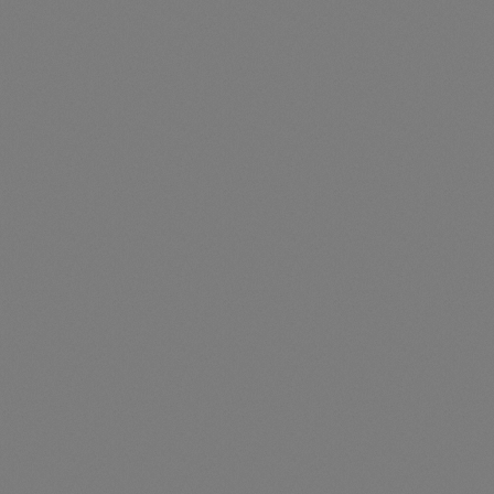
Durchschnittliche Be
2 x TESVOLT FORTON 84 kWh + 1 x SMA SI X 30 kW**
Artikelnummer: TES107021
2 x TESVOLT FORTON 84 kWh + 1 x SMA SI X 30 kW**168
kWh TESVOLT FORTON Outdoorbatteriesystem, 30 kW SMA
Wechselrichter Sunny Island X30, Iot-Gateway, Monitoring,
Remote-Zugriff
Preise nur für angemeldete Kunden
sichtbar
Durchschnittliche Be