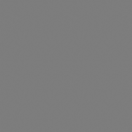
Preise nur für angemeldete Kunden
sichtbar
Durchschnittliche Be
2 x TAYTAN/07-40 + 1 x SI30-20 - TAYTAN 87,50 kWh +
1 x Sunny Island X 30
Artikelnummer: TES106012
2 x TAYTAN/07-40 + 1 x SI30-20TAYTAN 87,50 kWh + 1 x
Sunny Island X 30
Preise nur für angemeldete Kunden
sichtbar