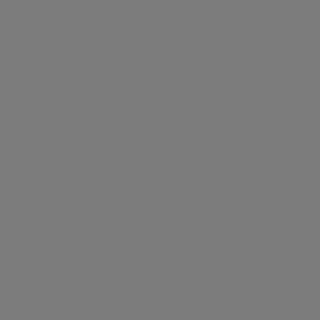
2 x TESVOLT FORTON 84 kWh + 1 x SMA SI X 50 kW**
Artikelnummer: TES107023
2 x TESVOLT FORTON 84 kWh + 1 x SMA SI X 50 kW**168
kWh TESVOLT FORTON Outdoorbatteriesystem, 50 kW SMA
Wechselrichter Sunny Island X50, Iot-Gateway, Monitoring,
Remote-Zugriff
Preise nur für angemeldete Kunden
sichtbar
Durchschnittliche Be