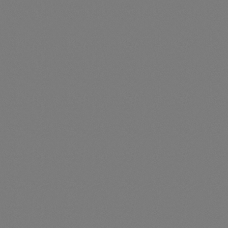
2 x TAYTAN/09-40 + 1 x SI30-20 - TAYTAN 112,50 kWh
+ 1 x Sunny Island X 30
Artikelnummer: TES106014
2 x TAYTAN/09-40 + 1 x SI30-20TAYTAN 112,50 kWh + 1 x
Sunny Island X 30
Preise nur für angemeldete Kunden
sichtbar
Durchschnittliche Be
2 x TAYTAN/09-40 + 1 x SI50-20 - TAYTAN 112,50 kWh