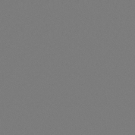
2 x Outdoor 84 kWh + 2 x SMA SI X 50 kW**
Artikelnummer: TES107034
2 x Outdoor 84 kWh + 2 x SMA SI X 50 kW**168 kWh
TESVOLT FORTON Outdoorbatteriesystem, 100 kW SMA
Wechselrichter Sunny IslandX 30, Iot-Gateway, Monitoring,
Remote-Zugriff
Preise nur für angemeldete Kunden
sichtbar
Durchschnittliche Be
2 X TAYTAN/05-40 + 1 x SI30-20 - TAYTAN 62,50 kWh +
1 x Sunny Island X 30
Artikelnummer: TES106010