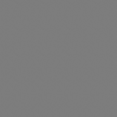
+ 1 x Sunny Island X 50
Artikelnummer: TES106050
2 x TAYTAN/09-40 + 1 x SI50-20TAYTAN 112,50 kWh + 1 x
Sunny Island X 50
Preise nur für angemeldete Kunden
sichtbar
Durchschnittliche Be
2 x TAYTAN/10-40 + 1 x SI30-20 - TAYTAN 125,00 kWh
+ 1 x Sunny Island X 30
Artikelnummer: TES106015
2 x TAYTAN/10-40 + 1 x SI30-20TAYTAN 125,00 kWh + 1 x