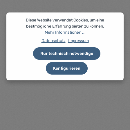
Diese Website verwendet Cookies, um eine
bestmögliche Erfahrung bieten zu können.
ECOFLOW PowerOcean Batterieanschlusskasten +
Batteriebasis (bis 12 kW WR)
Mehr Informationen ...
Datenschutz
|
Impressum
Artikelnummer: EF5008604003
ECOFLOW PowerOcean Batterieanschlusskasten (BMS) +
Batteriebasis (bis 12 kW WR)- Basis- und Anschlusskasten
Nur technisch notwendige
für Wechselrichter bis P3-12kW-DE
Preise nur für angemeldete Kunden
Konfigurieren
sichtbar
Durchschnittliche Be