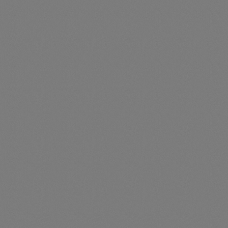
Artikelnummer: SIG41010016
5-Year Extended Warranty Service for 80 kW inverter
Preise nur für angemeldete Kunden
sichtbar
Durchschnittliche Be