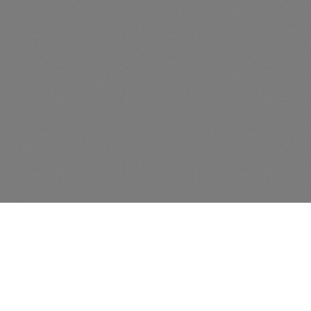
ECOFLOW PowerOcean Batterieanschlusskasten +
Wandhalterung (bis 12 kW WR)
Artikelnummer: EF7000101545
ECOFLOW PowerOcean Batterieanschlusskasten (BMS) +
Wandhalterung- Anschlusskasten für Wechselrichter bis
P3-12kW-DE- inkl. Wandhalterung
Preise nur für angemeldete Kunden
sichtbar