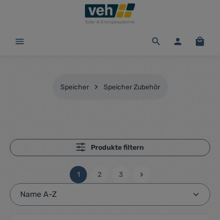
alt springen
Waren
Speicher
Speicher Zubehör
Produkte filtern
1
2
3
Seite
Seite
Seite