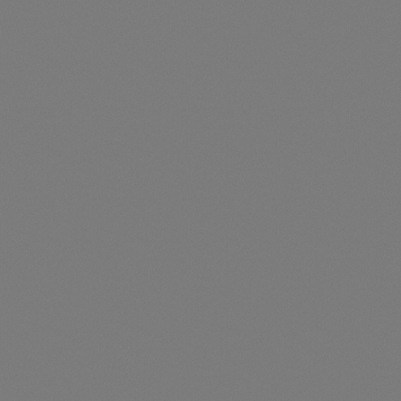
5-Year Extended Warranty Service for 80 kW hybrid
inverter
Artikelnummer: SIG41010043
5-Year Extended Warranty Service for 80 kW hybrid
inverter
Preise nur für angemeldete Kunden
sichtbar
Durchschnittliche Be
5-Year Extended Warranty Service for 80 kW inverter