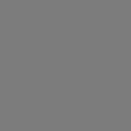
Durchschnittliche Be
5-Year Extended Warranty Service for 60 kW inverter
Artikelnummer: SIG41010015
5-Year Extended Warranty Service for 60 kW inverter
Preise nur für angemeldete Kunden
sichtbar
Durchschnittliche Be