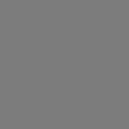
Preise nur für angemeldete Kunden
sichtbar
Durchschnittliche Be
Dongle HYX-DCS-4G | 4G, LTE, für max. 10
Wechselrichter
Artikelnummer: HYX1401-4G