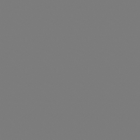
Preise nur für angemeldete Kunden
sichtbar
Durchschnittliche Be
5-Year Extended Warranty Service for 60 kW hybrid
inverter
Artikelnummer: SIG41010042
5-Year Extended Warranty Service for 60 kW hybrid
inverter
Preise nur für angemeldete Kunden
sichtbar