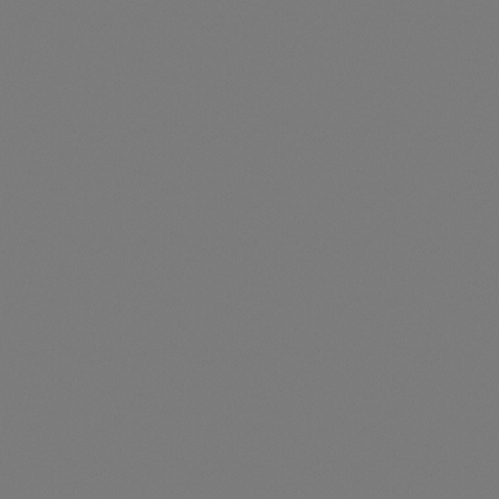
5-Year Extended Warranty Service for 50 kW hybrid
inverter
Artikelnummer: SIG41010041
5-Year Extended Warranty Service for 50 kW hybrid
inverter
Preise nur für angemeldete Kunden
sichtbar
Durchschnittliche Be
5-Year Extended Warranty Service for 50 kW inverter
Artikelnummer: SIG41010014
5-Year Extended Warranty Service for 50 kW inverter