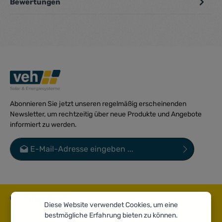
Bewertungen
Abonnieren Sie jetzt unseren regelmäßig erscheinenden
Newsletter, um rechtzeitig über neue Produkte und Angebote
informiert zu werden.
E-Mail-Adresse*
Datenschutz
Die mit einem Stern (*) markierten Felder sind Pflichtfelder.
Ich habe die
Datenschutzbestimmungen
zur Kenntnis
genommen und die
AGB
gelesen und bin mit ihnen
Öffnungszeiten
einverstanden.
*
Diese Website verwendet Cookies, um eine
bestmögliche Erfahrung bieten zu können.