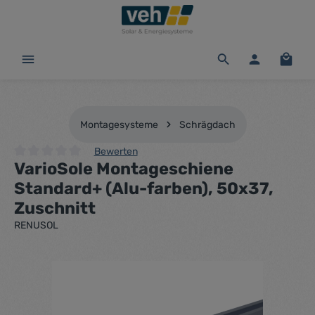
alt springen
Waren
Montagesysteme
Schrägdach
Bewerten
VarioSole Montageschiene
Durchschnittliche Bewertung von 0 von 5 Sternen
Standard+ (Alu-farben), 50x37,
Zuschnitt
RENUSOL
Bildergalerie überspringen