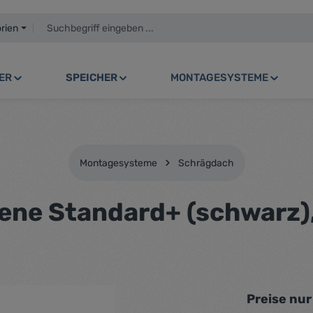
orien
ER
SPEICHER
MONTAGESYSTEME
Montagesysteme
Schrägdach
ene Standard+ (schwarz)
Preise nu