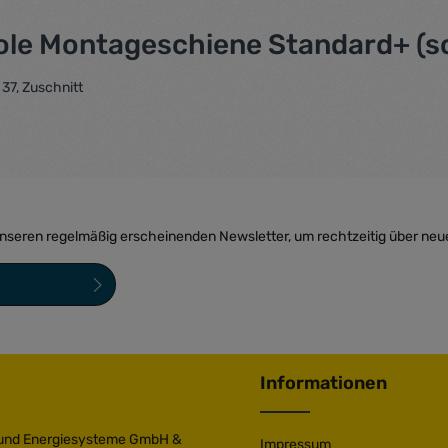
ole Montageschiene Standard+ (sc
37, Zuschnitt
unseren regelmäßig erscheinenden Newsletter, um rechtzeitig über neu
sind Pflichtfelder.
ngen
zur Kenntnis
bin mit ihnen
Informationen
 und Energiesysteme GmbH &
Impressum