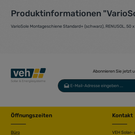
Produktinformationen "VarioS
VarioSole Montageschiene Standard+ (schwarz), RENUSOL, 50 x 
Abonnieren Sie jetzt 
E-Mail-Adresse*
Datenschutz
Die mit einem Stern (*) markierten Felder 
Ich habe die
Datenschutzbestimmu
genommen und die
AGB
gelesen und 
Öffnungszeiten
Kontakt
einverstanden.
*
Büro
VEH Solar-