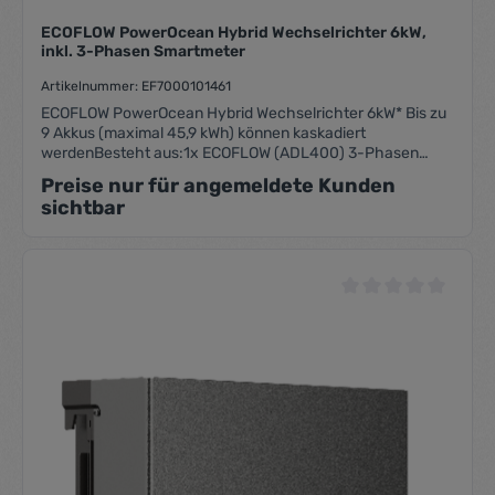
ECOFLOW PowerOcean Hybrid Wechselrichter 6kW,
inkl. 3-Phasen Smartmeter
Artikelnummer: EF7000101461
ECOFLOW PowerOcean Hybrid Wechselrichter 6kW* Bis zu
9 Akkus (maximal 45,9 kWh) können kaskadiert
werdenBesteht aus:1x ECOFLOW (ADL400) 3-Phasen
SmartMeter (EF5008604013)1x EcoFlow PowerOcean 6kW
Preise nur für angemeldete Kunden
Wechselrichte
sichtbar
Durchschnittliche Be