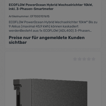
ECOFLOW PowerOcean Hybrid Wechselrichter 10kW,
inkl. 3-Phasen-Smartmeter
Artikelnummer: EF7000101615
ECOFLOW PowerOcean Hybrid Wechselrichter 10kW* Bis zu
9 Akkus (maximal 45,9 kWh) können kaskadiert
werdenBesteht aus:1x ECOFLOW (ADL400) 3-Phasen
SmartMeter (EF5008604013)1x EcoFlow PowerOcean
Preise nur für angemeldete Kunden
10kW Wechselrichter
sichtbar
Durchschnittliche Be