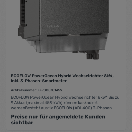
ECOFLOW PowerOcean Hybrid Wechselrichter 8kW,
inkl. 3-Phasen-Smartmeter
Artikelnummer: EF7000101459
ECOFLOW PowerOcean Hybrid Wechselrichter 8kW* Bis zu
9 Akkus (maximal 45,9 kWh) können kaskadiert
werdenBesteht aus:1x ECOFLOW (ADL400) 3-Phasen
SmartMeter (EF5008604013)1x EcoFlow PowerOcean
Preise nur für angemeldete Kunden
8kW Wechselrichte
sichtbar