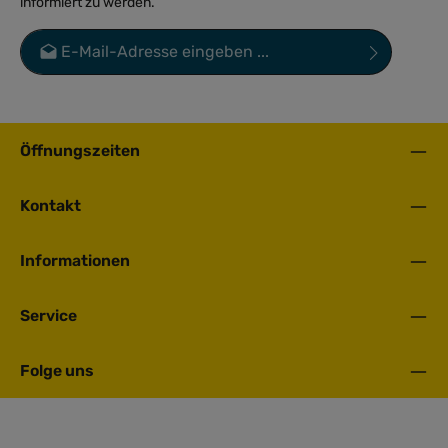
Fronius Symo GEN24 4.0 SC (Batteriefunktion
freischaltbar)
Artikelnummer: 204351-04SC
Fronius Symo GEN24 4.0 SC***Batteriefunktion kann
optional per Aktivierungscode freigeschaltet werden***
Preise nur für angemeldete Kunden
sichtbar