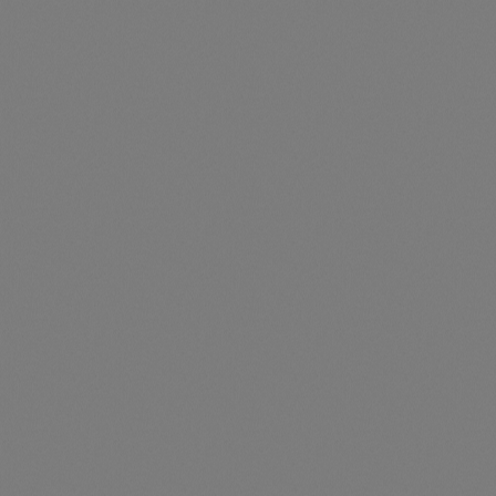
Fronius Symo GEN24 12.0 SC (Batteriefunktion
freischaltbar)
Artikelnummer: 204351-12SC
Fronius Symo GEN24 12.0 SC***Batteriefunktion kann
optional per Aktivierungscode freigeschaltet werden***
Preise nur für angemeldete Kunden