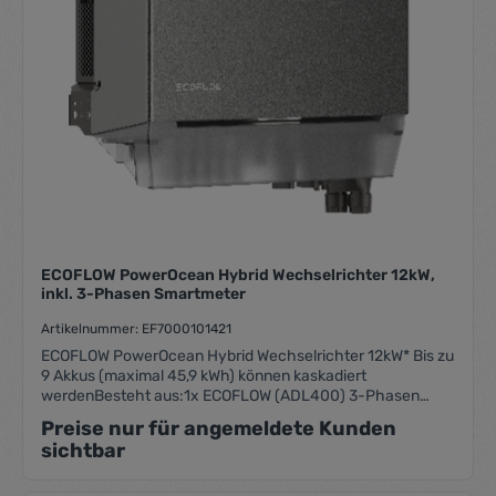
ECOFLOW PowerOcean Hybrid Wechselrichter 12kW,
inkl. 3-Phasen Smartmeter
Artikelnummer: EF7000101421
ECOFLOW PowerOcean Hybrid Wechselrichter 12kW* Bis zu
9 Akkus (maximal 45,9 kWh) können kaskadiert
werdenBesteht aus:1x ECOFLOW (ADL400) 3-Phasen
SmartMeter (EF5008604013)1x EcoFlow PowerOcean
Preise nur für angemeldete Kunden
12kW Wechselrichte
sichtbar