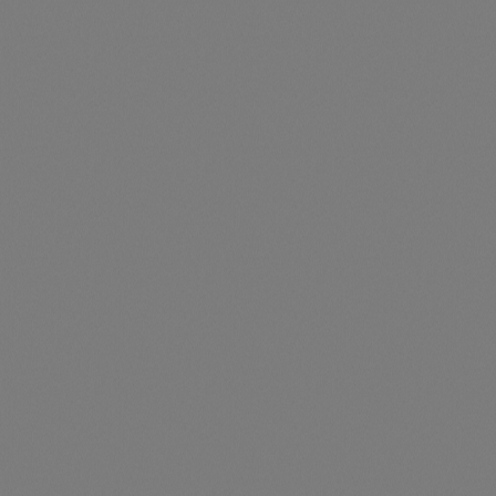
Fronius Primo GEN24 Plus 4.6 SC
Artikelnummer: 204350-4.6SC
Fronius Primo GEN24 Plus 4.6 SCNetzanschluss: 1-