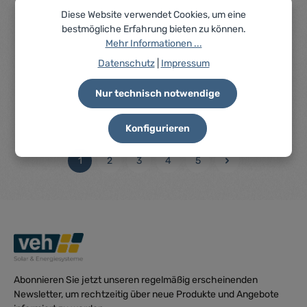
Diese Website verwendet Cookies, um eine
Fronius Symo GEN24 3.0 SC (Batteriefunktion
bestmögliche Erfahrung bieten zu können.
freischaltbar)
Mehr Informationen ...
Artikelnummer: 204351-03SC
Datenschutz
|
Impressum
Fronius Symo GEN24 3.0 SC***Batteriefunktion kann
optional per Aktivierungscode freigeschaltet werden***
Nur technisch notwendige
Preise nur für angemeldete Kunden
Konfigurieren
sichtbar
Durchschnittliche Be