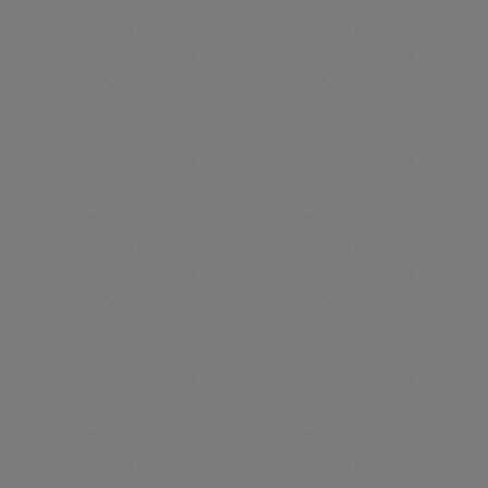
Fronius Symo GEN24 10.0 SC (Batteriefunktion
freischaltbar)
Artikelnummer: 204351-10SC
Fronius Symo GEN24 10.0 SC***Batteriefunktion kann
optional per Aktivierungscode freigeschaltet werden***
Preise nur für angemeldete Kunden
sichtbar
Durchschnittliche Be