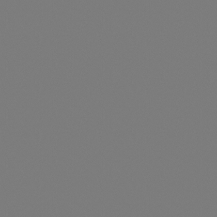
Fronius Primo GEN24 4.6 SC
Artikelnummer: 204350-046SC
Fronius Primo GEN24 4.6 SC
Preise nur für angemeldete Kunden
sichtbar
Durchschnittliche Be